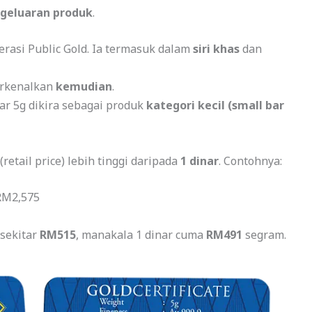
geluaran produk
.
erasi Public Gold. Ia termasuk dalam
siri khas
dan
erkenalkan
kemudian
.
r 5g dikira sebagai produk
kategori kecil (small bar
retail price) lebih tinggi daripada
1 dinar
. Contohnya:
 RM2,575
sekitar
RM515
, manakala 1 dinar cuma
RM491
segram.