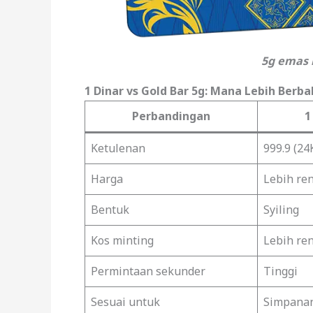
5g emas 
1 Dinar vs Gold Bar 5g: Mana Lebih Berba
Perbandingan
1
Ketulenan
999.9 (24
Harga
Lebih re
Bentuk
Syiling
Kos minting
Lebih re
Permintaan sekunder
Tinggi
Sesuai untuk
Simpanan