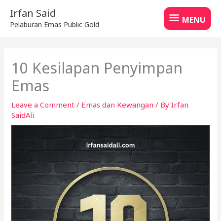
Skip
MENU
Irfan Said
to
MENU
Pelaburan Emas Public Gold
content
10 Kesilapan Penyimpan
Emas
Leave a Comment
/
Emas dan Kewangan
/ By
Irfan
SaidAli