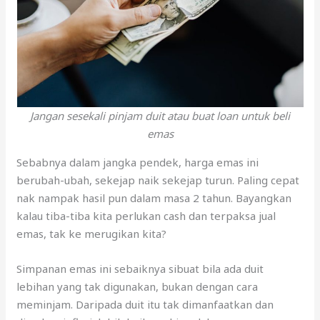
Jangan sesekali pinjam duit atau buat loan untuk beli
emas
Sebabnya dalam jangka pendek, harga emas ini
berubah-ubah, sekejap naik sekejap turun. Paling cepat
nak nampak hasil pun dalam masa 2 tahun. Bayangkan
kalau tiba-tiba kita perlukan cash dan terpaksa jual
emas, tak ke merugikan kita?
Simpanan emas ini sebaiknya sibuat bila ada duit
lebihan yang tak digunakan, bukan dengan cara
meminjam. Daripada duit itu tak dimanfaatkan dan
dimakan inflasi, lebih baik parking dalam emas.
5) Melabur dengan amaun yang sangat kecil & tak
konsisten