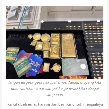
Jangan tergesa-gesa nak jual emas. Nenek moyang kita
dulu wariskan emas sampai ke generasi kita sebagai
simpanan
Jika kita beli emas hari ini dan berfikir untuk menjualnya
dalam masa terdekat, kita mungkin akan kecewa sebab
tak dapat pulangan yang diharapkan.
Ini kerana emas adalah pelaburan jangka panjang yang