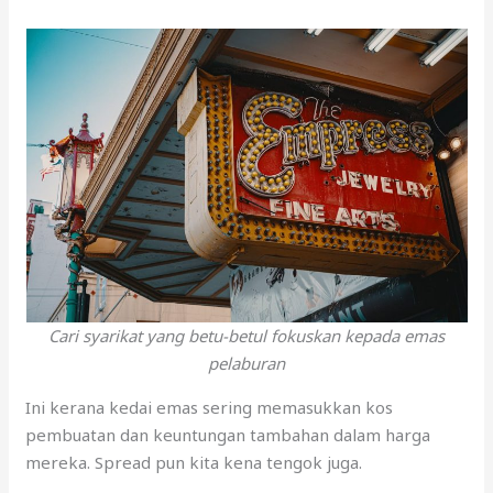
Cari syarikat yang betu-betul fokuskan kepada emas
pelaburan
Ini kerana kedai emas sering memasukkan kos
pembuatan dan keuntungan tambahan dalam harga
mereka. Spread pun kita kena tengok juga.
Di kedai emas, spread ini kebanyakannya lebih tinggi,
menyebabkan kita akan mengalami kerugian dan
terpaksa menunggu lebih lama untuk jual semula emas.