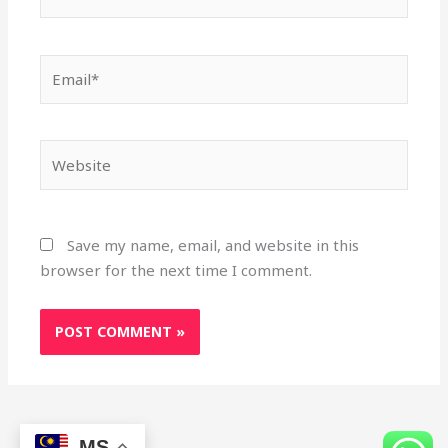
Utama
Artikel
Harga Emas dan Perak Terkini
Daftar Akaun Public Gold
Testimoni Klien Emas Public Gold
011-67151600 | irfansaidali@gmail.com
MS