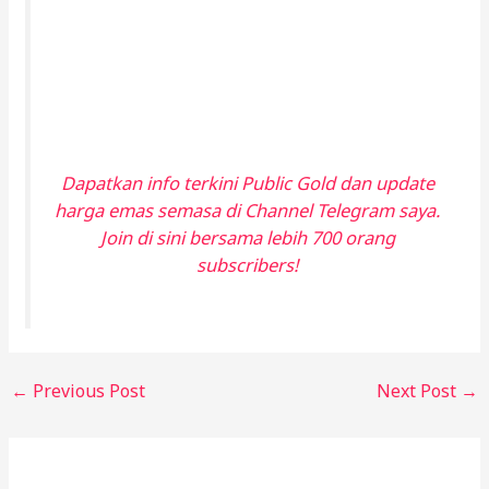
Related Posts
Akaun Emas GAP Public Gold
Leave a Comment
/
Emas dan Kewangan
/ By
Irfan
SaidAli