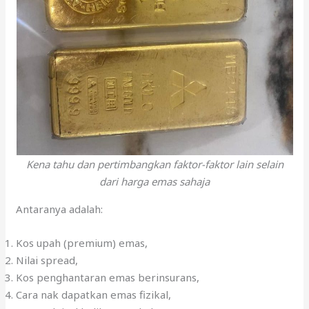
Kena tahu dan pertimbangkan faktor-faktor lain selain
dari harga emas sahaja
Antaranya adalah:
Kos upah (premium) emas,
Nilai spread,
Kos penghantaran emas berinsurans,
Cara nak dapatkan emas fizikal,
Cara nak jual balik emas; kalau emas
bengkok/calar/kemek/rosak, masih diterima lagi atau
tak?