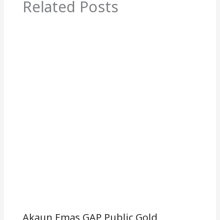
Kelebihan Public Gold
Leave a Comment
/
Emas dan Kewangan
/ By
Irfan
SaidAli