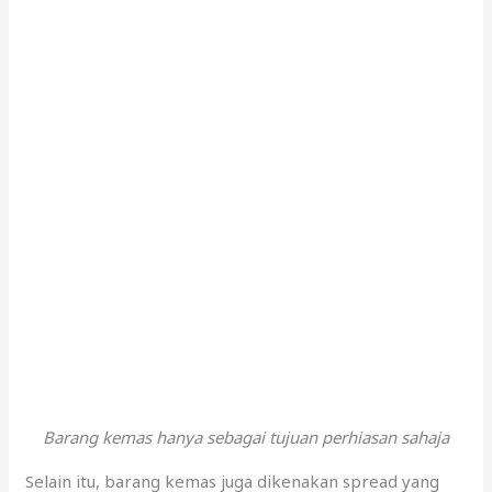
Barang kemas hanya sebagai tujuan perhiasan sahaja
Selain itu, barang kemas juga dikenakan spread yang
sangat tinggi, dari 25% hingga 40%. Spread ini
bermaksud perbezaan harga beli dan jual semula emas.