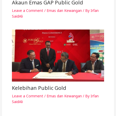
Akaun Emas GAP Public Gold
Leave a Comment
/
Emas dan Kewangan
/ By
Irfan
SaidAli
Kelebihan Public Gold
Leave a Comment
/
Emas dan Kewangan
/ By
Irfan
SaidAli