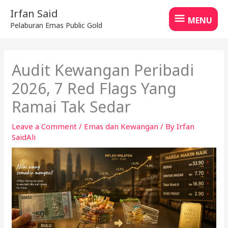
Skip
MENU
Irfan Said
to
MENU
Pelaburan Emas Public Gold
content
Audit Kewangan Peribadi
2026, 7 Red Flags Yang
Ramai Tak Sedar
Leave a Comment
/
Emas dan Kewangan
/ By
Irfan
SaidAli