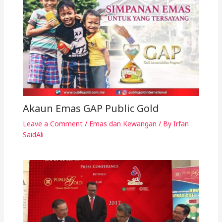
Akaun Emas GAP Public Gold
Leave a Comment
/
Emas dan Kewangan
/ By
Irfan
SaidAli