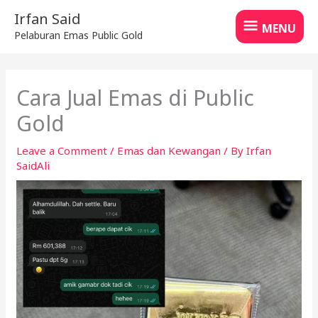
Skip
MENU
Irfan Said
to
MENU
Pelaburan Emas Public Gold
content
Cara Jual Emas di Public
Gold
Leave a Comment
/
Emas dan Kewangan
/ By
Irfan
SaidAli