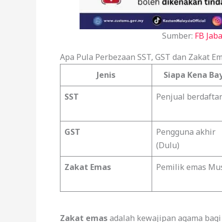
Sumber:
FB Jab
Apa Pula Perbezaan SST, GST dan Zakat E
Jenis
Siapa Kena Ba
SST
Penjual berdafta
GST
Pengguna akhir
(Dulu)
Zakat Emas
Pemilik emas Mu
Zakat emas
adalah kewajipan agama bagi y