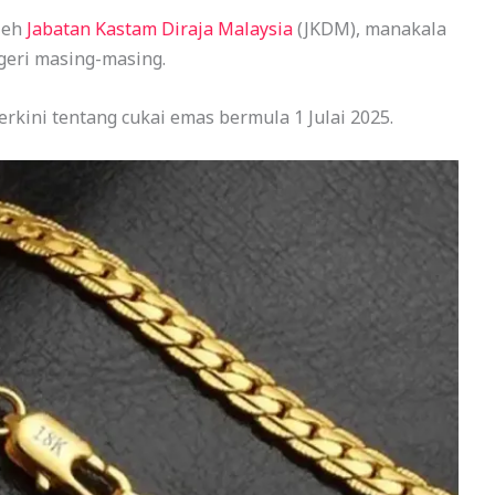
leh
Jabatan Kastam Diraja Malaysia
(JKDM), manakala
geri masing-masing.
erkini tentang cukai emas bermula 1 Julai 2025.