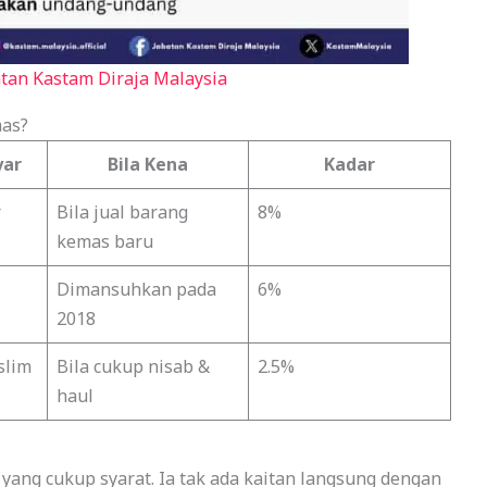
atan Kastam Diraja Malaysia
mas?
yar
Bila Kena
Kadar
r
Bila jual barang
8%
kemas baru
Dimansuhkan pada
6%
2018
slim
Bila cukup nisab &
2.5%
haul
ang cukup syarat. Ia tak ada kaitan langsung dengan