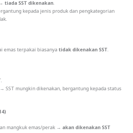
 →
tiada SST dikenakan
.
bergantung kepada jenis produk dan pengkategorian
dak.
ai emas terpakai biasanya
tidak dikenakan SST
.
.
r → SST mungkin dikenakan, bergantung kepada status
14)
nggan mangkuk emas/perak →
akan dikenakan SST