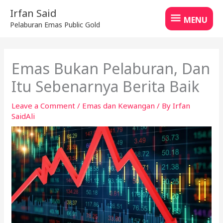
Skip
MENU
Irfan Said
to
MENU
Pelaburan Emas Public Gold
content
Emas Bukan Pelaburan, Dan
Itu Sebenarnya Berita Baik
Leave a Comment
/
Emas dan Kewangan
/ By
Irfan
SaidAli