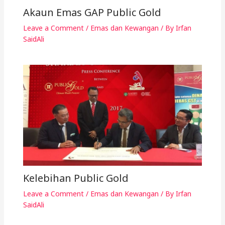
Akaun Emas GAP Public Gold
Leave a Comment
/
Emas dan Kewangan
/ By
Irfan
SaidAli
Kelebihan Public Gold
Leave a Comment
/
Emas dan Kewangan
/ By
Irfan
SaidAli