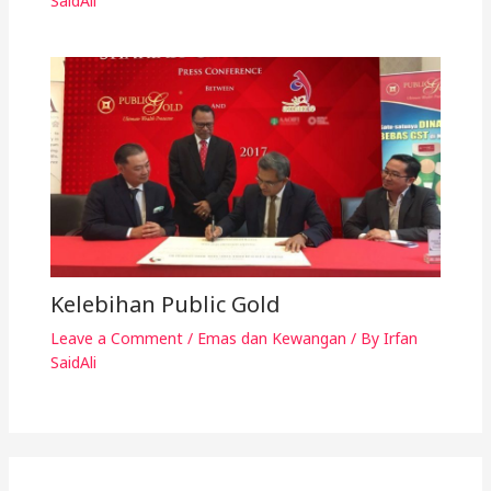
SaidAli
Kelebihan Public Gold
Leave a Comment
/
Emas dan Kewangan
/ By
Irfan
SaidAli