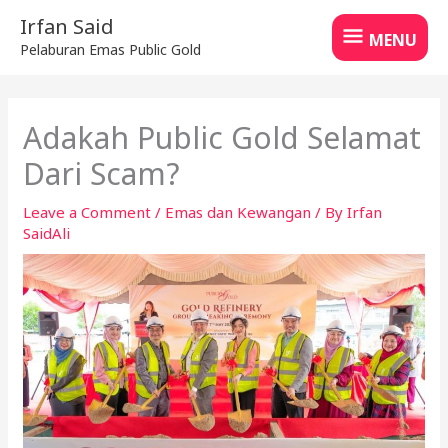
Skip
MENU
Irfan Said
to
MENU
Pelaburan Emas Public Gold
content
Adakah Public Gold Selamat
Dari Scam?
Leave a Comment
/
Emas dan Kewangan
/ By
Irfan
SaidAli