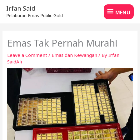
Skip
MENU
Irfan Said
to
MENU
Pelaburan Emas Public Gold
content
Emas Tak Pernah Murah!
Leave a Comment
/
Emas dan Kewangan
/ By
Irfan
SaidAli