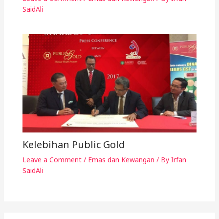
SaidAli
Kelebihan Public Gold
Leave a Comment
/
Emas dan Kewangan
/ By
Irfan
SaidAli