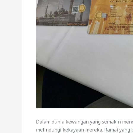
Dalam dunia kewangan yang semakin mencab
melindungi kekayaan mereka. Ramai yang 