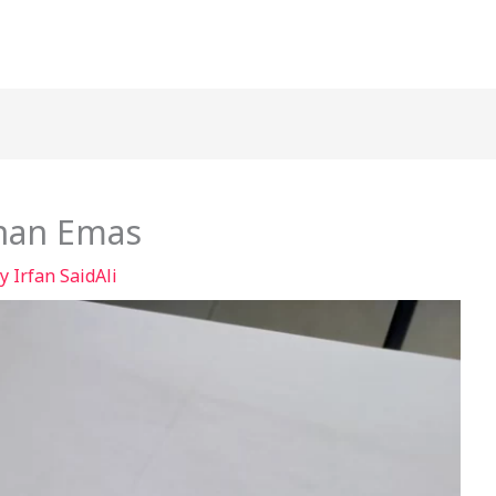
nan Emas
By
Irfan SaidAli