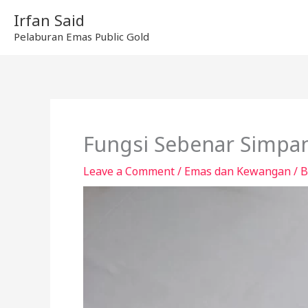
Skip
Irfan Said
to
Pelaburan Emas Public Gold
content
Fungsi Sebenar Simpa
Leave a Comment
/
Emas dan Kewangan
/ 