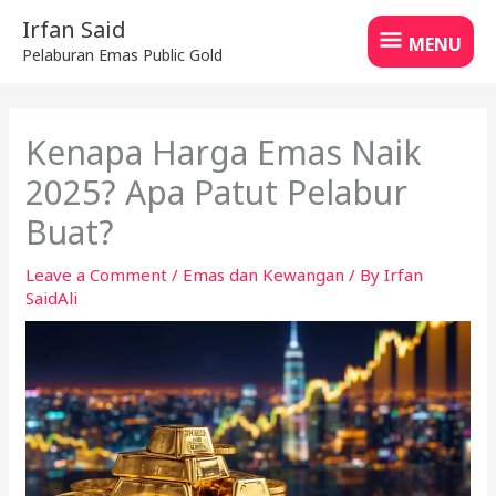
Skip
MENU
Irfan Said
to
MENU
Pelaburan Emas Public Gold
content
Kenapa Harga Emas Naik
2025? Apa Patut Pelabur
Buat?
Leave a Comment
/
Emas dan Kewangan
/ By
Irfan
SaidAli