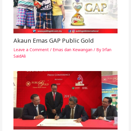
Akaun Emas GAP Public Gold
Leave a Comment
/
Emas dan Kewangan
/ By
Irfan
SaidAli