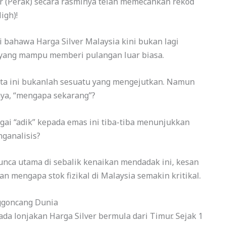
er (Perak) secara rasminya telah memecahkan rekod
igh)!
 bahawa Harga Silver Malaysia kini bukan lagi
 yang mampu memberi pulangan luar biasa.
ita ini bukanlah sesuatu yang mengejutkan. Namun
nya, “mengapa sekarang”?
ai “adik” kepada emas ini tiba-tiba menunjukkan
nganalisis?
unca utama di sebalik kenaikan mendadak ini, kesan
an mengapa stok fizikal di Malaysia semakin kritikal.
nggoncang Dunia
a lonjakan Harga Silver bermula dari Timur. Sejak 1