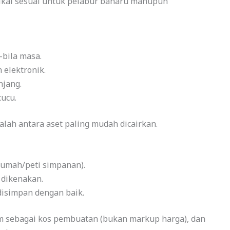
zikal sesuai untuk pelabur baharu mahupun
a-bila masa.
elektronik.
njang.
cucu.
dalah antara aset paling mudah dicairkan.
rumah/peti simpanan).
 dikenakan.
 disimpan dengan baik.
m sebagai kos pembuatan (bukan markup harga), dan