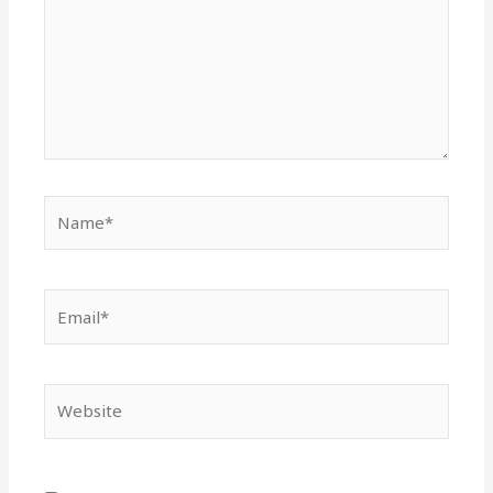
Name*
Email*
Website
Save my name, email, and website in this
browser for the next time I comment.