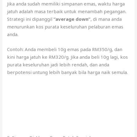
Jika anda sudah memiliki simpanan emas, waktu harga
jatuh adalah masa terbaik untuk menambah pegangan.
Strategi ini dipanggil
“average down”
, di mana anda
menurunkan kos purata keseluruhan pelaburan emas
anda.
Contoh: Anda membeli 10g emas pada RM350/g, dan
kini harga jatuh ke RM320/g. Jika anda beli 10g lagi, kos
purata keseluruhan jadi lebih rendah, dan anda
berpotensi untung lebih banyak bila harga naik semula.
5. Simpan Di Akaun Emas Patuh Syariah
Untuk memudahkan urusan pembelian semasa harga
rendah, anda boleh simpan emas dalam akaun emas
seperti
GAP
(Gold Accumulation Program)
oleh Public
Gold. Ia membolehkan anda beli emas serendah 1 gram