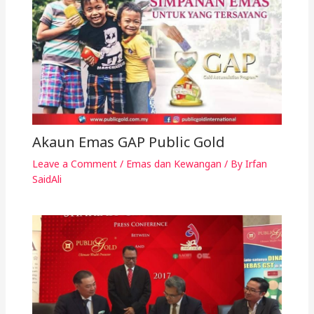
Akaun Emas GAP Public Gold
Leave a Comment
/
Emas dan Kewangan
/ By
Irfan
SaidAli
Kelebihan Public Gold
Leave a Comment
/
Emas dan Kewangan
/ By
Irfan