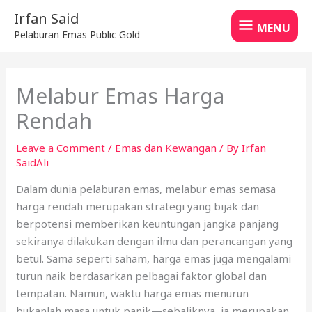
Skip
MENU
Irfan Said
to
MENU
Pelaburan Emas Public Gold
content
Melabur Emas Harga
Rendah
Leave a Comment
/
Emas dan Kewangan
/ By
Irfan
SaidAli
Dalam dunia pelaburan emas, melabur emas semasa
harga rendah merupakan strategi yang bijak dan
berpotensi memberikan keuntungan jangka panjang
sekiranya dilakukan dengan ilmu dan perancangan yang
betul. Sama seperti saham, harga emas juga mengalami
turun naik berdasarkan pelbagai faktor global dan
tempatan. Namun, waktu harga emas menurun
bukanlah masa untuk panik—sebaliknya, ia merupakan