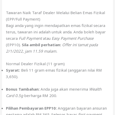
Tawaran Naik Taraf Dealer Melalui Belian Emas Fizikal
(EPP/Full Payment)
Bagi anda yang ingin mendapatkan emas fizikal secara
terus, tawaran ini adalah untuk anda. Anda boleh bayar
secara
Full Payment
atau
Easy Payment Purchase
(EPP10).
Sila ambil perhatian:
Offer ini tamat pada
2/1/2022, jam 11.59 malam.
Normal Dealer Fizikal (11 gram)
Syarat:
Beli 11 gram emas fizikal (anggaran nilai RM
3,650).
Bonus Tambahan:
Anda juga akan menerima
Wealth
Card 0.5g
berharga RM 200.
Pilihan Pembayaran EPP10:
Anggaran bayaran ansuran
pertama adalah RM 365. Selepas bayar
first payment