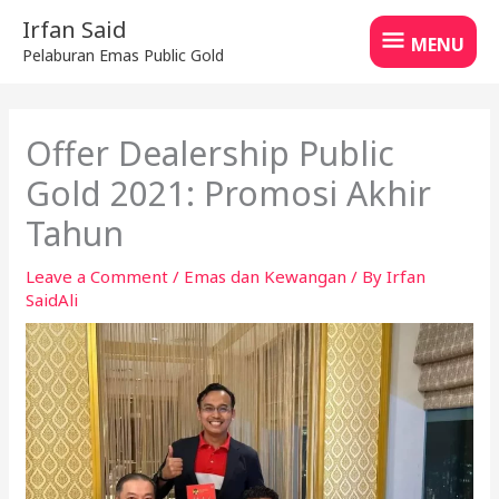
Skip
MENU
Irfan Said
to
MENU
Pelaburan Emas Public Gold
content
Offer Dealership Public
Gold 2021: Promosi Akhir
Tahun
Leave a Comment
/
Emas dan Kewangan
/ By
Irfan
SaidAli