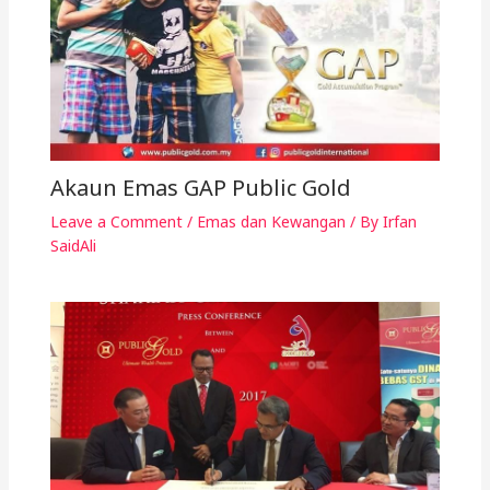
Akaun Emas GAP Public Gold
Leave a Comment
/
Emas dan Kewangan
/ By
Irfan
SaidAli