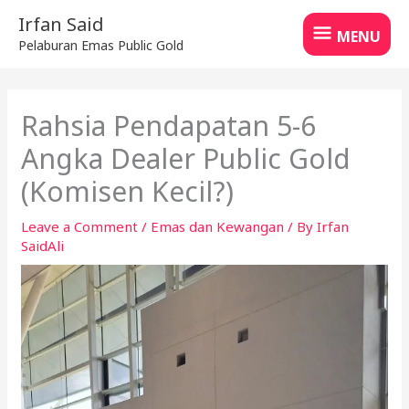
Skip
MENU
Irfan Said
to
MENU
Pelaburan Emas Public Gold
content
Rahsia Pendapatan 5-6
Angka Dealer Public Gold
(Komisen Kecil?)
Leave a Comment
/
Emas dan Kewangan
/ By
Irfan
SaidAli