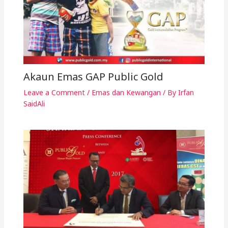
Akaun Emas GAP Public Gold
Leave a Comment
/
Emas dan Kewangan
/ By
Irfan
SaidAli