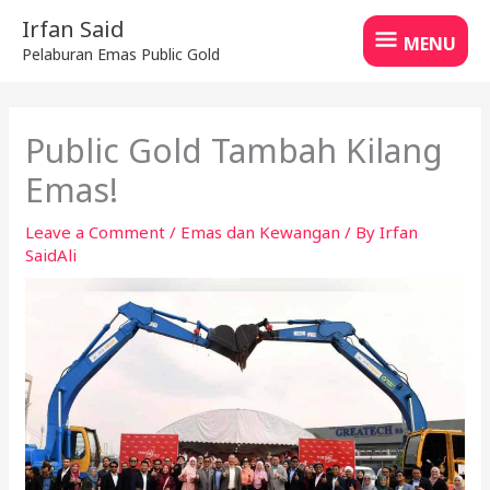
Skip
MENU
Irfan Said
to
MENU
Pelaburan Emas Public Gold
content
Public Gold Tambah Kilang
Emas!
Leave a Comment
/
Emas dan Kewangan
/ By
Irfan
SaidAli