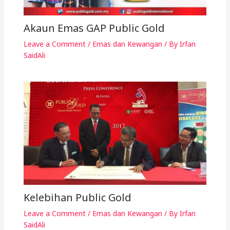
Akaun Emas GAP Public Gold
Leave a Comment
/
Emas dan Kewangan
/ By
Irfan
SaidAli
Kelebihan Public Gold
Leave a Comment
/
Emas dan Kewangan
/ By
Irfan
SaidAli