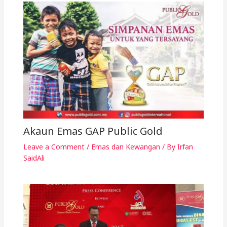
Akaun Emas GAP Public Gold
Leave a Comment
/
Emas dan Kewangan
/ By
Irfan
SaidAli