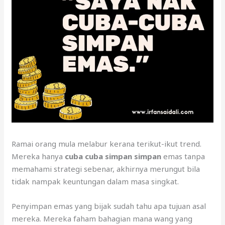
Ramai orang mula melabur kerana terikut-ikut trend.
Mereka hanya
cuba cuba simpan simpan
emas tanpa
memahami strategi sebenar, akhirnya merungut bila
tidak nampak keuntungan dalam masa singkat.
Penyimpan emas yang bijak sudah tahu apa tujuan asal
mereka. Mereka faham bahagian mana wang yang