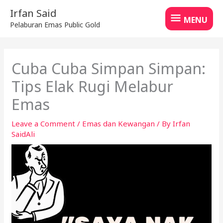
Skip
MENU
Irfan Said
to
MENU
Pelaburan Emas Public Gold
content
Cuba Cuba Simpan Simpan:
Tips Elak Rugi Melabur
Emas
Leave a Comment
/
Emas dan Kewangan
/ By
Irfan
SaidAli