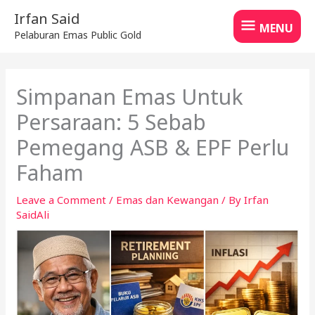
Skip
MENU
Irfan Said
to
MENU
Pelaburan Emas Public Gold
content
Simpanan Emas Untuk
Persaraan: 5 Sebab
Pemegang ASB & EPF Perlu
Faham
Leave a Comment
/
Emas dan Kewangan
/ By
Irfan
SaidAli