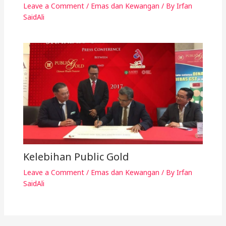
Leave a Comment
/
Emas dan Kewangan
/ By
Irfan
SaidAli
Kelebihan Public Gold
Leave a Comment
/
Emas dan Kewangan
/ By
Irfan
SaidAli