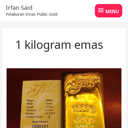
Skip
MENU
Irfan Said
to
MENU
Pelaburan Emas Public Gold
content
1 kilogram emas
Cara
Simpan
Emas
1
Kilogram
Tahun
2026