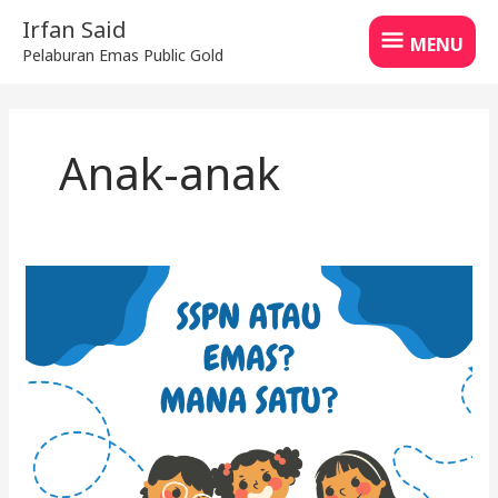
Skip
MENU
Irfan Said
to
MENU
Pelaburan Emas Public Gold
content
Anak-anak
SSPN
atau
Emas,
Mana
Satu
Yang
Untung?