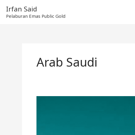
Skip
Irfan Said
to
Pelaburan Emas Public Gold
content
Arab Saudi
“Emas
Arab
Saudi”