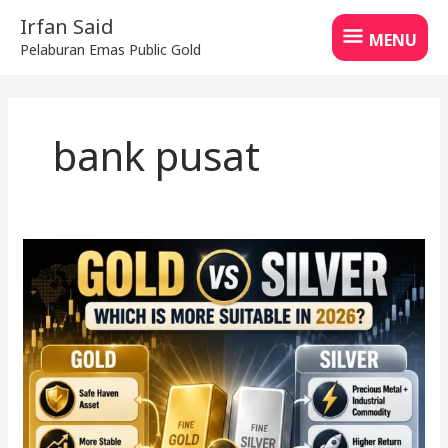
Skip
MENU
Irfan Said
to
MENU
Pelaburan Emas Public Gold
content
bank pusat
Emas
vs
Perak,
Mana
Lebih
Baik
Semasa
Krisis