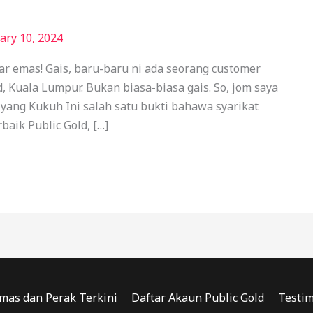
ary 10, 2024
ar emas! Gais, baru-baru ni ada seorang customer
, Kuala Lumpur. Bukan biasa-biasa gais. So, jom saya
t yang Kukuh Ini salah satu bukti bahawa syarikat
baik Public Gold, […]
mas dan Perak Terkini
Daftar Akaun Public Gold
Testim