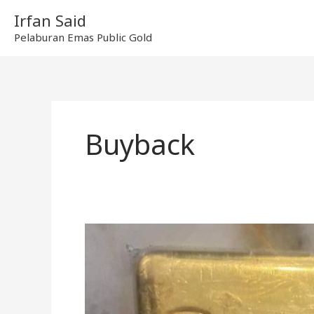
Skip
Irfan Said
to
Pelaburan Emas Public Gold
content
Buyback
Buyback
3
Kilo
Emas