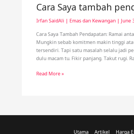
Cara Saya tambah pen
Irfan SaidAli
|
Emas dan Kewangan
|
June 
Cara Saya Tambah Pendapatan: Ramai antar
Mungkin sebab komitmen makin tinggi atau 
tersendiri. Tapi satu masalah selalu jadi 
dulu macam tu. Fikir panjang. Takut rugi. R
Read More »
Utama
Artikel
Harga E