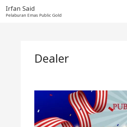
Skip
Irfan Said
to
Pelaburan Emas Public Gold
content
Dealer
Cara
Jadi
Dealer
Public
Gold