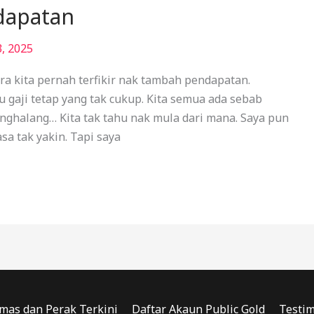
dapatan
3, 2025
a kita pernah terfikir nak tambah pendapatan.
gaji tetap yang tak cukup. Kita semua ada sebab
penghalang… Kita tak tahu nak mula dari mana. Saya pun
asa tak yakin. Tapi saya
mas dan Perak Terkini
Daftar Akaun Public Gold
Testim