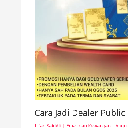
Cara Jadi Dealer Publi
Irfan SaidAli
|
Emas dan Kewangan
|
Augus