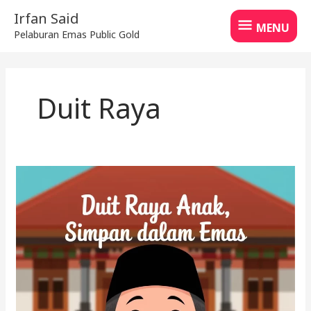
Skip
MENU
Irfan Said
to
MENU
Pelaburan Emas Public Gold
content
Duit Raya
Simpanan
Emas
Untuk
Anak:
Cara
Bijak
Simpan
Duit