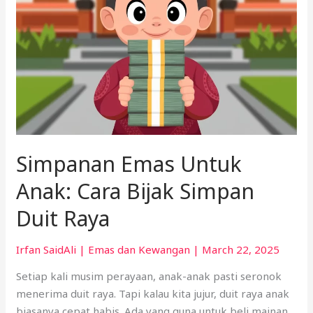
Raya
Simpanan Emas Untuk
Anak: Cara Bijak Simpan
Duit Raya
Irfan SaidAli
|
Emas dan Kewangan
|
March 22, 2025
Setiap kali musim perayaan, anak-anak pasti seronok
menerima duit raya. Tapi kalau kita jujur, duit raya anak
biasanya cepat habis. Ada yang guna untuk beli mainan,