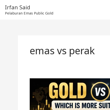
Skip
Irfan Said
to
Pelaburan Emas Public Gold
content
emas vs perak
Emas
vs
Perak,
Mana
Lebih