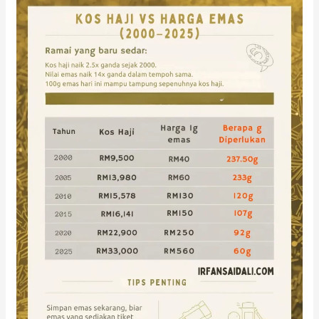
Alihkan
Tabung
Haji
kepada
Emas:
Kelebihan
&
Strategi