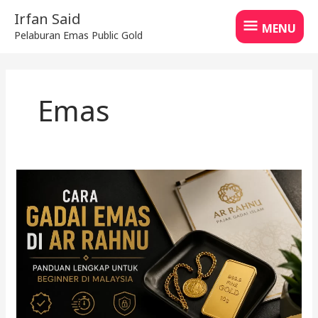
Skip
MENU
Irfan Said
to
MENU
Pelaburan Emas Public Gold
content
Emas
Cara
gadai
emas
di
Ar
Rahnu
untuk
beginner