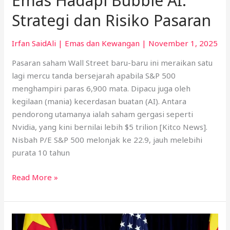
Emas Hadapi Bubble AI:
Strategi dan Risiko Pasaran
Irfan SaidAli
|
Emas dan Kewangan
|
November 1, 2025
Pasaran saham Wall Street baru-baru ini meraikan satu
lagi mercu tanda bersejarah apabila S&P 500
menghampiri paras 6,900 mata. Dipacu juga oleh
kegilaan (mania) kecerdasan buatan (AI). Antara
pendorong utamanya ialah saham gergasi seperti
Nvidia, yang kini bernilai lebih $5 trilion [Kitco News].
Nisbah P/E S&P 500 melonjak ke 22.9, jauh melebihi
purata 10 tahun
Read More »
Melabur