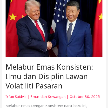
Emas
Konsisten:
Ilmu
dan
Disiplin
Lawan
Volatiliti
Pasaran
Melabur Emas Konsisten:
Ilmu dan Disiplin Lawan
Volatiliti Pasaran
Irfan SaidAli
|
Emas dan Kewangan
|
October 30, 2025
Melabur Emas Dengan Konsisten: Baru-baru ini,