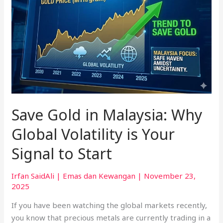
Gold
in
Malaysia:
Why
Global
Volatility
is
Your
Signal
Save Gold in Malaysia: Why
to
Start
Global Volatility is Your
Signal to Start
Irfan SaidAli
|
Emas dan Kewangan
|
November 23,
2025
If you have been watching the global markets recently,
you know that precious metals are currently trading in a