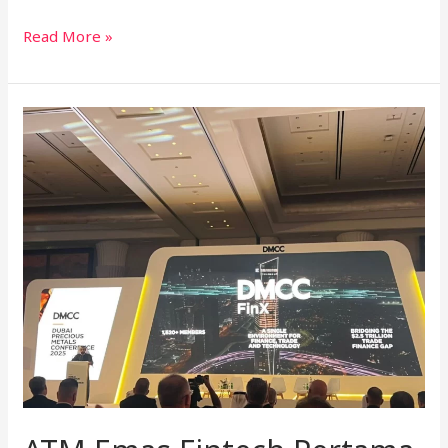
Read More »
ATM
Emas
Fintech
Pertama
Dunia
Kini
di
Dubai