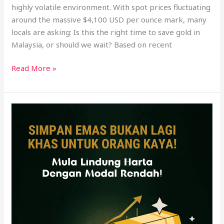
highly volatile environment. With spot prices fluctuating
around the massive $4,100 USD per ounce mark, many
locals are asking: Is this the right time to save gold in
Malaysia, or should we wait? Based on recent
Read More »
Beli
Emas
Modal
Rendah:
Cara
Mula
Serendah
RM100