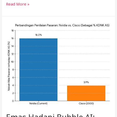
Read More »
Emas
Hadapi
Bubble
AI:
Strategi
dan
Risiko
Pasaran