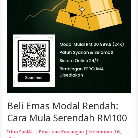
Beli Emas Modal Rendah:
Cara Mula Serendah RM100
Irfan SaidAli
|
Emas dan Kewangan
|
November 16,