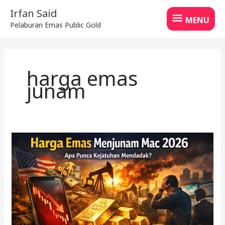
Skip
MENU
Irfan Said
to
MENU
Pelaburan Emas Public Gold
content
harga emas
junam
Harga
Emas
Menjunam
Mac
2026,
Apa
Pengajarannya?