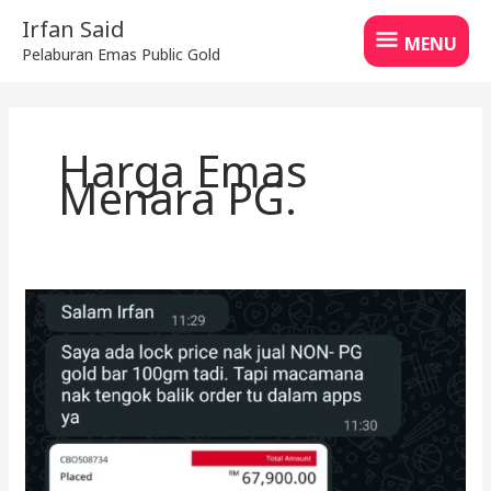
Skip
MENU
Irfan Said
to
MENU
Pelaburan Emas Public Gold
content
Harga Emas
Menara PG.
Selesai
Urusan
Jual
Emas
&
Simpan
Silver