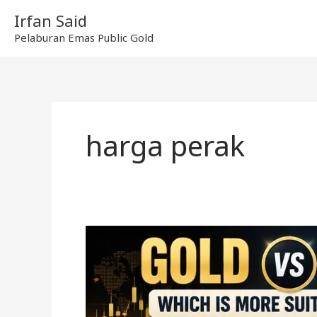
Skip
Irfan Said
to
Pelaburan Emas Public Gold
content
harga perak
Emas
vs
Perak,
Mana
Lebih