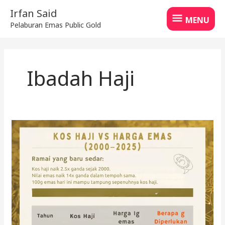
Skip
MENU
Irfan Said
to
MENU
Pelaburan Emas Public Gold
content
Ibadah Haji
Alihkan
Tabung
Haji
kepada
Emas:
Kelebihan
&
Strategi