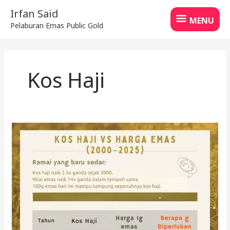
Skip
MENU
Irfan Said
to
MENU
Pelaburan Emas Public Gold
content
Kos Haji
Alihkan
Tabung
Haji
kepada
Emas:
Kelebihan
&
Strategi