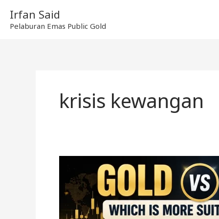
Skip
Irfan Said
to
Pelaburan Emas Public Gold
content
krisis kewangan
Emas
vs
Perak,
Mana
Lebih