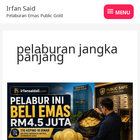
Skip
MENU
Irfan Said
to
MENU
Pelaburan Emas Public Gold
content
pelaburan jangka
panjang
Pelabur
Ini
Beli
Emas
RM4.5
Juta
di