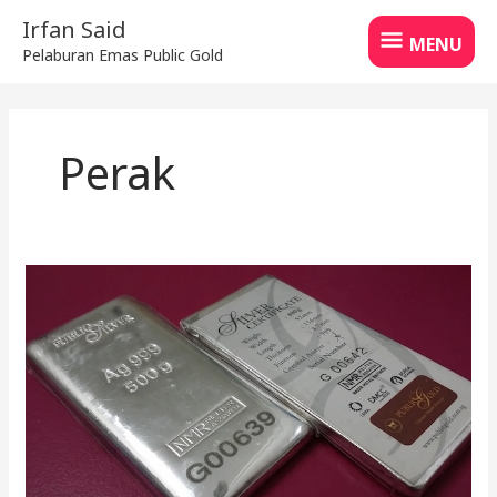
Skip
MENU
Irfan Said
to
MENU
Pelaburan Emas Public Gold
content
Perak
Pelaburan
Perak
Naik
45%:
Peluang
Masih
Cerah