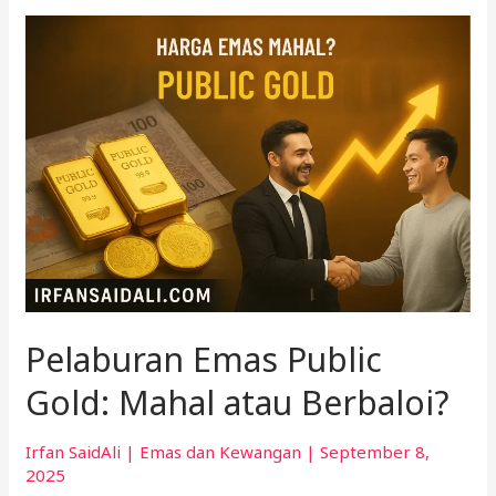
Pelaburan
Emas
Public
Gold:
Mahal
atau
Berbaloi?
Pelaburan Emas Public
Gold: Mahal atau Berbaloi?
Irfan SaidAli
|
Emas dan Kewangan
|
September 8,
2025