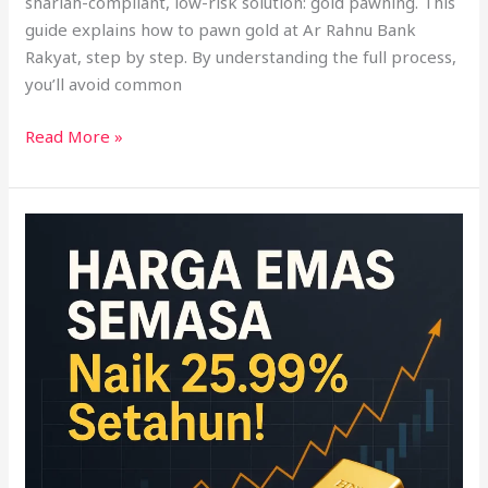
shariah-compliant, low-risk solution: gold pawning. This
guide explains how to pawn gold at Ar Rahnu Bank
Rakyat, step by step. By understanding the full process,
you’ll avoid common
Read More »
Harga
Emas
SEMASA
Naik
25.99%
Setahun!