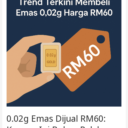
Emas
Dijual
RM60:
Kenapa
Ini
Bukan
Pelaburan
Bijak
0.02g Emas Dijual RM60: