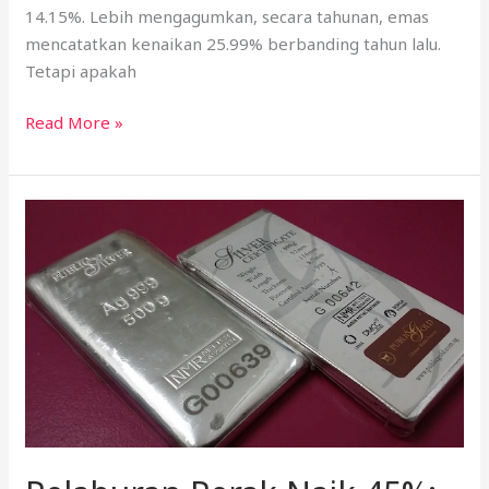
14.15%. Lebih mengagumkan, secara tahunan, emas
mencatatkan kenaikan 25.99% berbanding tahun lalu.
Tetapi apakah
Read More »
Pelaburan
Perak
Naik
45%:
Peluang
Masih
Cerah