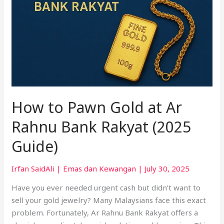
(2025
Guide)
How to Pawn Gold at Ar
Rahnu Bank Rakyat (2025
Guide)
Irfan SaidAli
|
Emas dan Kewangan
|
July 30, 2025
Have you ever needed urgent cash but didn’t want to
sell your gold jewelry? Many Malaysians face this exact
problem. Fortunately, Ar Rahnu Bank Rakyat offers a