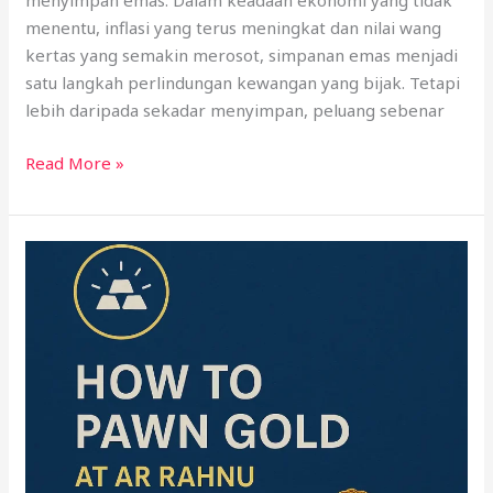
menyimpan emas. Dalam keadaan ekonomi yang tidak
menentu, inflasi yang terus meningkat dan nilai wang
kertas yang semakin merosot, simpanan emas menjadi
satu langkah perlindungan kewangan yang bijak. Tetapi
lebih daripada sekadar menyimpan, peluang sebenar
Read More »
How
to
Pawn
Gold
at
Ar
Rahnu
Bank
Rakyat