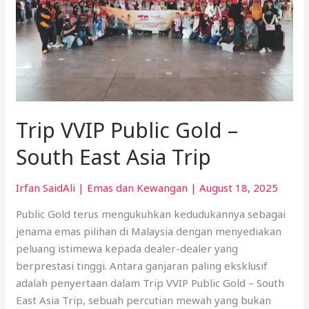
South
East
Asia
Trip
Trip VVIP Public Gold –
South East Asia Trip
Irfan SaidAli
|
Emas dan Kewangan
|
August 18, 2025
Public Gold terus mengukuhkan kedudukannya sebagai
jenama emas pilihan di Malaysia dengan menyediakan
peluang istimewa kepada dealer-dealer yang
berprestasi tinggi. Antara ganjaran paling eksklusif
adalah penyertaan dalam Trip VVIP Public Gold – South
East Asia Trip, sebuah percutian mewah yang bukan