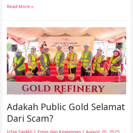
Read More »
Adakah
Public
Gold
Selamat
Dari
Scam?
Adakah Public Gold Selamat
Dari Scam?
Irfan SaidAli
|
Emas dan Kewangan
|
August 20, 2025