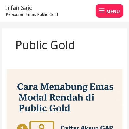
Skip
MENU
Irfan Said
to
MENU
Pelaburan Emas Public Gold
content
Public Gold
Rahsia
Simpanan
Emas
Modal
Rendah:
Pilihan
Public
Gold