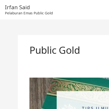
Skip
Irfan Said
to
Pelaburan Emas Public Gold
content
Public Gold
Tips
Beli
Emas:
8
Perkara