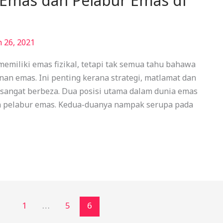
Emas dan Pelabur Emas di
 26, 2021
emiliki emas fizikal, tetapi tak semua tahu bahawa
an emas. Ini penting kerana strategi, matlamat dan
i sangat berbeza. Dua posisi utama dalam dunia emas
an pelabur emas. Kedua-duanya nampak serupa pada
1
…
5
6