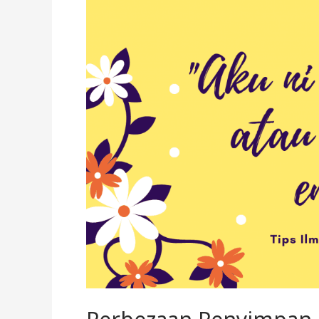
Penyimpan
Emas
dan
Pelabur
Emas
di
Malaysia