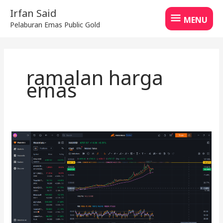
Skip
MENU
Irfan Said
to
MENU
Pelaburan Emas Public Gold
content
ramalan harga
emas
Analisis
Harga
Emas
26
April
2026,
Info