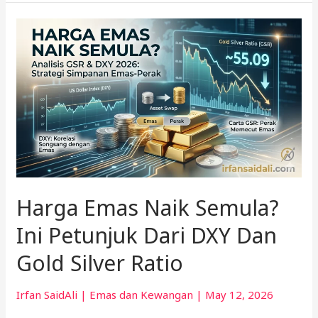
Harga
Emas
Naik
Semula?
Ini
Petunjuk
Dari
DXY
Dan
Gold
Harga Emas Naik Semula?
Silver
Ratio
Ini Petunjuk Dari DXY Dan
Gold Silver Ratio
Irfan SaidAli
|
Emas dan Kewangan
|
May 12, 2026