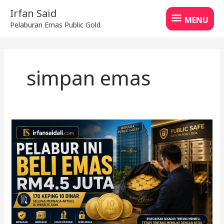
Skip
MENU
Irfan Said
to
MENU
Pelaburan Emas Public Gold
content
simpan emas
Pelabur
Ini
Beli
Emas
RM4.5
Juta
di
Public