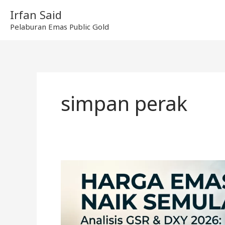
Skip
Irfan Said
to
Pelaburan Emas Public Gold
content
simpan perak
Harga
Emas
Naik
Semula?
Ini