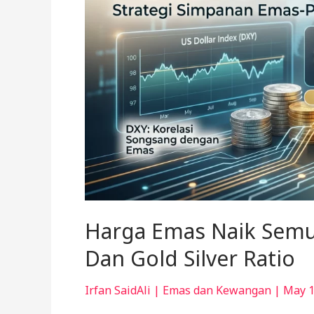
Petunjuk
Dari
DXY
Dan
Gold
Silver
Ratio
Harga Emas Naik Semul
Dan Gold Silver Ratio
Irfan SaidAli
|
Emas dan Kewangan
|
May 1