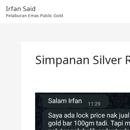
Skip
Irfan Said
to
Pelaburan Emas Public Gold
content
Simpanan Silver
Selesai
Urusan
Jual
Emas
&