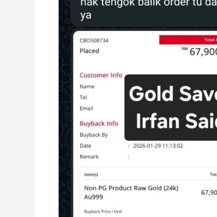
Simpan
Silver
di
Public
Gold