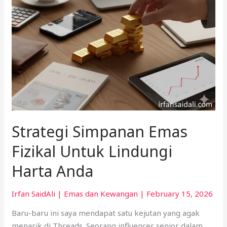
Anda
Strategi Simpanan Emas
Fizikal Untuk Lindungi
Harta Anda
Irfan SaidAli
|
Emas dan Kewangan
|
February 15, 2026
Baru-baru ini saya mendapat satu kejutan yang agak
menarik di Threads. Seorang influencer senior dalam