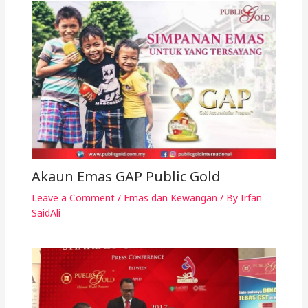
Akaun Emas GAP Public Gold
Leave a Comment
/
Emas dan Kewangan
/ By
Irfan
SaidAli