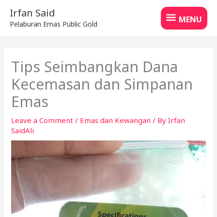
Skip
MENU
Irfan Said
to
MENU
Pelaburan Emas Public Gold
content
Tips Seimbangkan Dana
Kecemasan dan Simpanan
Emas
Leave a Comment
/
Emas dan Kewangan
/ By
Irfan
SaidAli