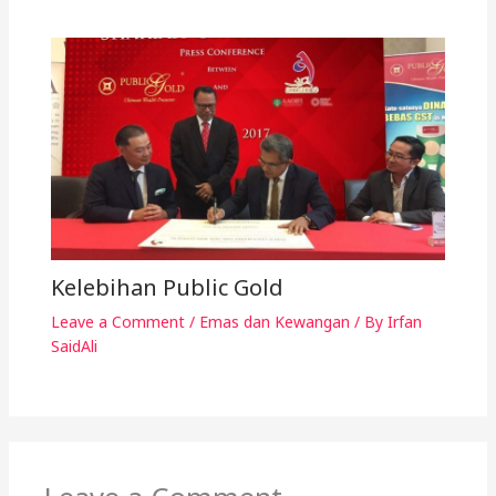
Kelebihan Public Gold
Leave a Comment
/
Emas dan Kewangan
/ By
Irfan
SaidAli