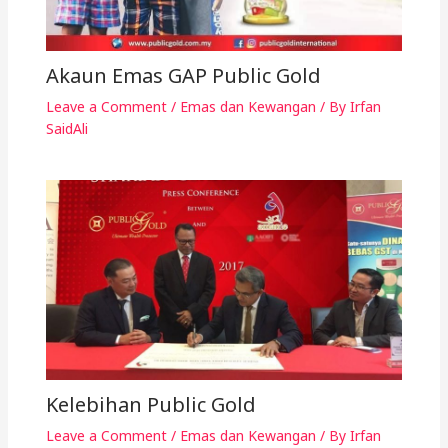
Akaun Emas GAP Public Gold
Leave a Comment
/
Emas dan Kewangan
/ By
Irfan
SaidAli
Kelebihan Public Gold
Leave a Comment
/
Emas dan Kewangan
/ By
Irfan