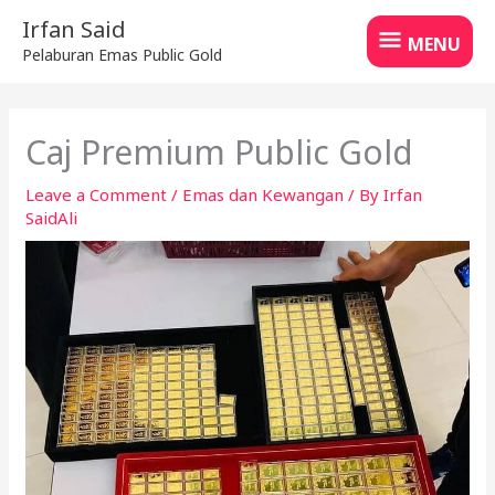
Skip
MENU
Irfan Said
to
MENU
Pelaburan Emas Public Gold
content
Caj Premium Public Gold
Leave a Comment
/
Emas dan Kewangan
/ By
Irfan
SaidAli