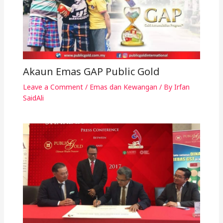
Akaun Emas GAP Public Gold
Leave a Comment
/
Emas dan Kewangan
/ By
Irfan
SaidAli