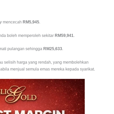
y
mencecah
RM5,945
.
anda boleh memperoleh sekitar
RM59,941
.
mati pulangan sehingga
RM25,633
.
au selisih harga yang rendah, yang membolehkan
ila menjual semula emas mereka kepada syarikat.