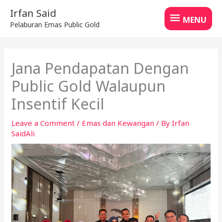
Skip
MENU
Irfan Said
to
MENU
Pelaburan Emas Public Gold
content
Jana Pendapatan Dengan
Public Gold Walaupun
Insentif Kecil
Leave a Comment
/
Emas dan Kewangan
/ By
Irfan
SaidAli