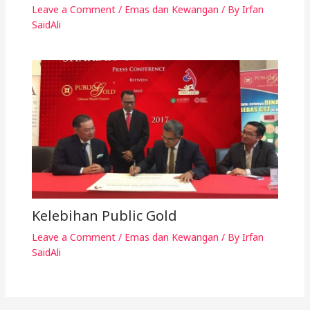
Leave a Comment
/
Emas dan Kewangan
/ By
Irfan
SaidAli
Kelebihan Public Gold
Leave a Comment
/
Emas dan Kewangan
/ By
Irfan
SaidAli