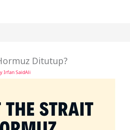
 Hormuz Ditutup?
By
Irfan SaidAli