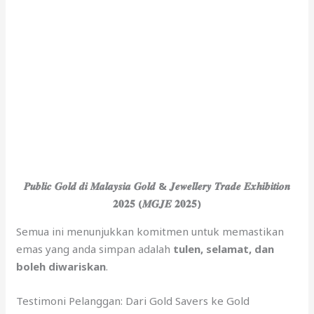
𝑷𝒖𝒃𝒍𝒊𝒄 𝑮𝒐𝒍𝒅 𝒅𝒊 𝑴𝒂𝒍𝒂𝒚𝒔𝒊𝒂 𝑮𝒐𝒍𝒅 & 𝑱𝒆𝒘𝒆𝒍𝒍𝒆𝒓𝒚 𝑻𝒓𝒂𝒅𝒆 𝑬𝒙𝒉𝒊𝒃𝒊𝒕𝒊𝒐𝒏
𝟐𝟎𝟐𝟓 (𝑴𝑮𝑱𝑬 𝟐𝟎𝟐𝟓)
Semua ini menunjukkan komitmen untuk memastikan