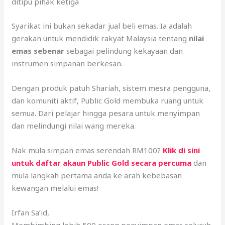
emas secara harian
Pilih dealer yang aktif dan membantu
– Supaya anda
boleh dapat bimbingan berterusan
Gunakan platform rasmi Public Gold sahaja
– Elakkan
ditipu pihak ketiga
Syarikat ini bukan sekadar jual beli emas. Ia adalah
gerakan untuk mendidik rakyat Malaysia tentang
nilai
emas sebenar
sebagai pelindung kekayaan dan
instrumen simpanan berkesan.
Dengan produk patuh Shariah, sistem mesra pengguna,
dan komuniti aktif, Public Gold membuka ruang untuk
semua. Dari pelajar hingga pesara untuk menyimpan
dan melindungi nilai wang mereka.
Nak mula simpan emas serendah RM100?
Klik di sini
untuk daftar akaun Public Gold secara percuma
dan