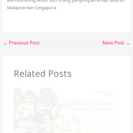
mula langkah pertama anda ke arah kebebasan
kewangan melalui emas!
Irfan Sa’id,
Membimbing lebih 500 orang penyimpan emas seluruh
Malaysia dan Singapura.
←
Previous Post
Next Post
→
Related Posts