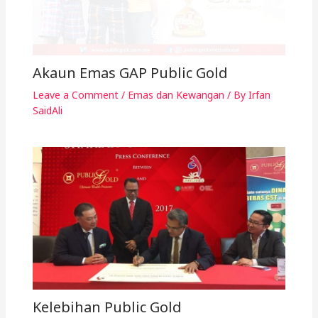
Akaun Emas GAP Public Gold
Leave a Comment
/
Emas dan Kewangan
/ By
Irfan
SaidAli