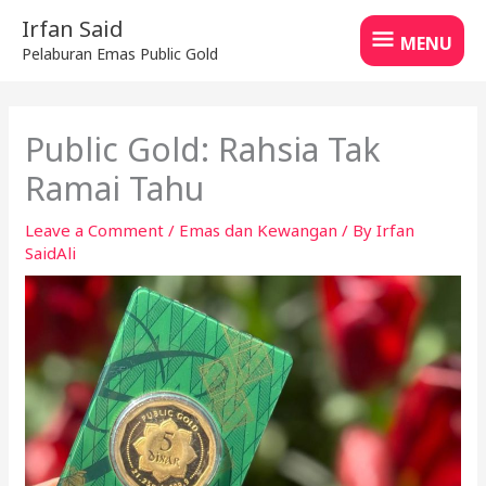
Skip
MENU
Irfan Said
to
MENU
Pelaburan Emas Public Gold
content
Public Gold: Rahsia Tak
Ramai Tahu
Leave a Comment
/
Emas dan Kewangan
/ By
Irfan
SaidAli